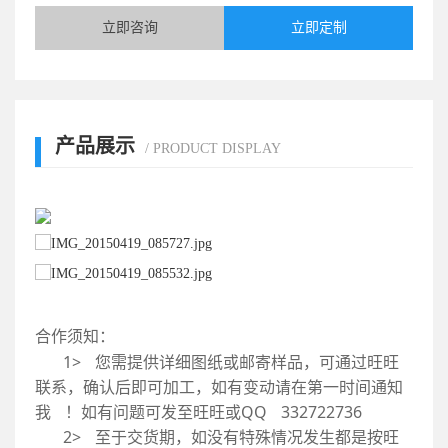
立即咨询
立即定制
产品展示
/ PRODUCT DISPLAY
合作须知：
合作
旺旺
1> 您需提供详细图纸或邮寄样品，可通过旺旺
1>
通知
联系，确认后即可加工，如有变动请在第一时间通知
联系
我 ！如有问题可发至旺旺或QQ 332722736
我 
按旺
2> 至于交货期，如没有特殊情况发生都是按旺
2>