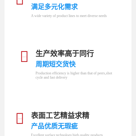
满足多元化需求
A wide variety of product lines to meet diverse needs
生产效率高于同行
03
周期短交货快
Production efficiency is higher than that of peers,shot
cycle and fast delivery
表面工艺精益求精
04
产品优质无瑕疵
Excellent surface technology,high quality products