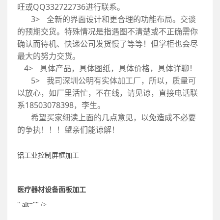
旺或QQ332722736进行联系。
旺或
交谈
3> 全新的界面设计和更合理的功能布局。交谈
3>
需你
的预期交货。特殊情况是指遇图不清楚或不正确需你
的预
会尽
确认而待机、快递公司发货慢了等等！但掌柜也会尽
确认
最大的努力交货。
最大
聊！
4> 具体产品，具体图纸，具体价格，具体详聊！
4>
量可
5> 我司深圳公明有实体加工厂，所以，质量可
5>
话联
以放心，如厂里活忙，不在线，请见谅，直接电话联
以放
系18503078398，李生。
系18
必要
希望买家细读上面的几点意见，以免造成不必要
希望
的争执！！！望亲们能谅解！
的争
铝工业控制屏框加工
铝工
医疗器材设备面板加工
医疗
" alt="" />
" alt=